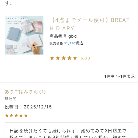
す。
【4点までメール便可】BREAT
H DIARY
商品番号
gbd
税込
販売価格
¥
1,210
5.00
1
件中
1
-
1
件表示
あさごはん
1
非公開
投稿日
2025/12/15
日記を続けたくても続けられず、始めてみて3日坊主で
辞めてしまうことを8年間繰り返していた私が、初めて