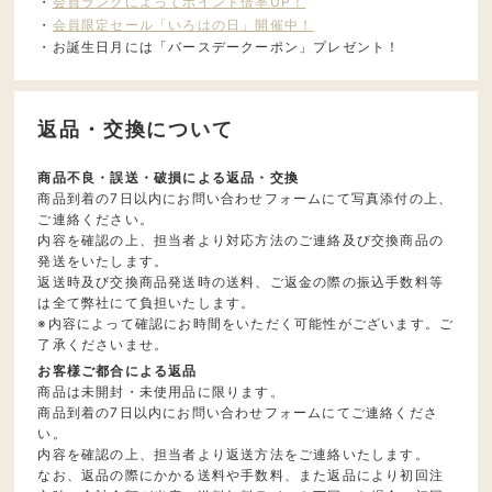
・
会員ランクによってポイント倍率UP！
・
会員限定セール「いろはの日」開催中！
・お誕生日月には「バースデークーポン」プレゼント！
返品・交換について
商品不良・誤送・破損による返品・交換
商品到着の7日以内にお問い合わせフォームにて写真添付の上、
ご連絡ください。
内容を確認の上、担当者より対応方法のご連絡及び交換商品の
発送をいたします。
返送時及び交換商品発送時の送料、ご返金の際の振込手数料等
は全て弊社にて負担いたします。
※内容によって確認にお時間をいただく可能性がございます。ご
了承くださいませ。
お客様ご都合による返品
商品は未開封・未使用品に限ります。
商品到着の7日以内にお問い合わせフォームにてご連絡くださ
い。
内容を確認の上、担当者より返送方法をご連絡いたします。
なお、返品の際にかかる送料や手数料、また返品により初回注