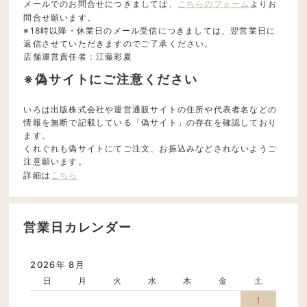
メールでのお問合せにつきましては、
こちらのフォーム
よりお
問合せ願います。
※18時以降・休業日のメール受信につきましては、翌営業日に
返信させていただきますのでご了承ください。
店舗運営責任者：江藤彩夏
※偽サイトにご注意ください
いろは出版株式会社や運営通販サイトの住所や代表者名などの
情報を無断で記載している「偽サイト」の存在を確認しており
ます。
くれぐれも偽サイトにてご注文、お振込みなどされないようご
注意願います。
詳細は
こちら
営業日カレンダー
2026年 8月
日
月
火
水
木
金
土
1