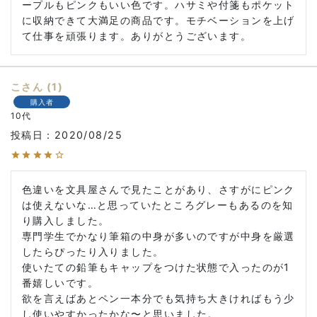
ープルもピンクもいい色です。ハサミや付箋もポケット
に収納できて大満足の商品です。モチベーションを上げ
て仕事を頑張ります。ありがとうございます。
こ
1
購入者
10代
投稿日
2020/08/25
色違いを文具屋さんで見たことがあり、さすがにピンク
は使えないな…と思っていたところグレーもあるのを知
り購入しました。

専門学生でかなり筆箱の中身が多いのですが中身を厳選
したらぴったり入りました。

使いたての鉛筆もキャップをつけた状態で入ったのが1
番嬉しいです。

欲を言えばあとペン一本分でも気持ち大きければもう少
し使いやすかったかな〜と思いました。
