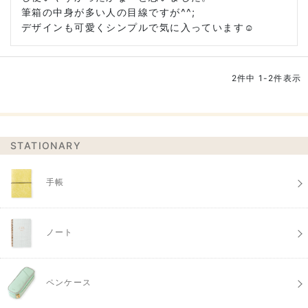
筆箱の中身が多い人の目線ですが^^;

デザインも可愛くシンプルで気に入っています☺︎
2
件中
1
-
2
件表示
STATIONARY
手帳
ノート
ペンケース