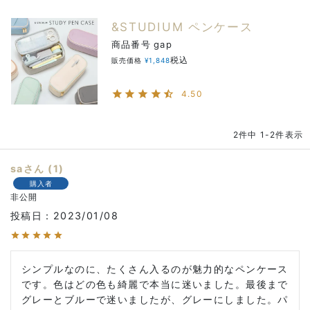
&STUDIUM ペンケース
商品番号
gap
税込
販売価格
¥
1,848
4.50
2
件中
1
-
2
件表示
sa
1
購入者
非公開
投稿日
2023/01/08
シンプルなのに、たくさん入るのが魅力的なペンケース
です。色はどの色も綺麗で本当に迷いました。最後まで
グレーとブルーで迷いましたが、グレーにしました。パ