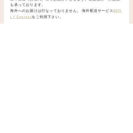
も承っております。
海外へのお届けは行なっておりません。 海外配送サービス
BEN
LY Express
をご利用下さい。
お支払について
ご利用いただけるお支払い方法は、以下になります。
詳しくは
こちら
をご覧ください。
・クレジットカード
・代金引換
・後払い（コンビニ/郵便局/銀行後払い）
・Amazonログイン＆ペイメント
・PayPay
会員登録について