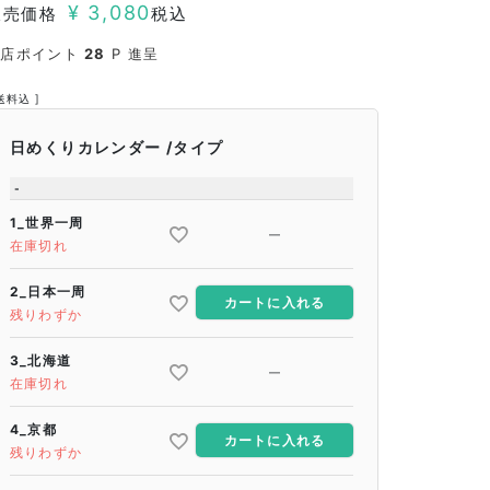
¥
3,080
販売価格
税込
当店ポイント
28
P 進呈
送料込
日めくりカレンダー
タイプ
-
1_世界一周
—
在庫切れ
2_日本一周
カートに入れる
残りわずか
3_北海道
—
在庫切れ
4_京都
カートに入れる
残りわずか