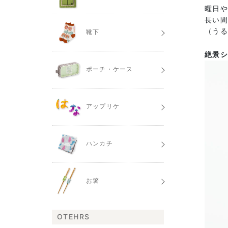
曜日
長い
（うる
靴下
絶景シ
ポーチ・ケース
アップリケ
ハンカチ
お箸
OTEHRS