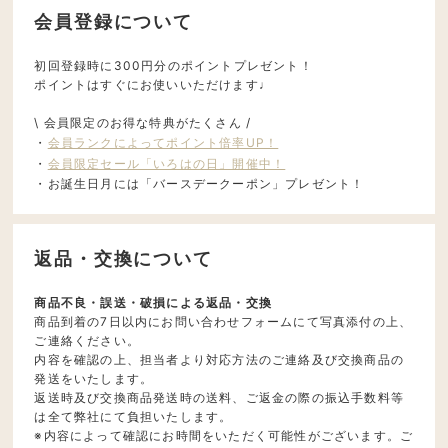
会員登録について
初回登録時に300円分のポイントプレゼント！
ポイントはすぐにお使いいただけます♩
\ 会員限定のお得な特典がたくさん /
・
会員ランクによってポイント倍率UP！
・
会員限定セール「いろはの日」開催中！
・お誕生日月には「バースデークーポン」プレゼント！
返品・交換について
商品不良・誤送・破損による返品・交換
商品到着の7日以内にお問い合わせフォームにて写真添付の上、
ご連絡ください。
内容を確認の上、担当者より対応方法のご連絡及び交換商品の
発送をいたします。
返送時及び交換商品発送時の送料、ご返金の際の振込手数料等
は全て弊社にて負担いたします。
※内容によって確認にお時間をいただく可能性がございます。ご