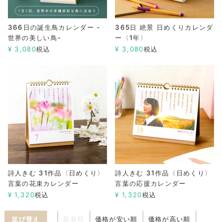
366日の誕生鳥カレンダー -
365日 絶景 日めくりカレンダ
世界の美しい鳥-
ー〈1年〉
¥
3,080
税込
¥
3,080
税込
詩人きむ 31作品〈日めくり〉
詩人きむ 31作品〈日めくり〉
言葉の花束カレンダー
言葉の応援カレンダー
¥
1,320
税込
¥
1,320
税込
並び替え
新着順
価格が安い順
価格が高い順