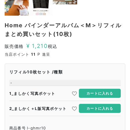
Home バインダーアルバム＜M＞リフィル
まとめ買いセット(10枚)
¥
1,210
販売価格
税込
当店ポイント
11
P 進呈
リフィル10枚セット
種類
-
1_ましかく写真ポケット
カートに入れる
2_ましかく＋L版写真ポケット
カートに入れる
商品番号
l-ghmr10