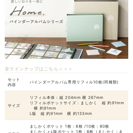
全ラインナップはこちら＞＞＞
セット
バインダーアルバム専用リフィル10枚(同種類)
内容
リフィル本体：縦 204mm 横 267mm
リフィルポケットサイズ：ましかく 縦 約91mm
サイズ
横 約91mm
L版 縦 約91mm 横 約133mm
ましかくポケット 1枚：8枚 /10枚：80枚
ましかく＋L版ポケット 1枚：8枚（ましかく：4