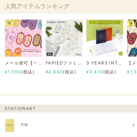
人気アイテムランキング
メール便可【一部店舗限定】2/8b PAIR KEY RING Sanrio characters ver.
FAPIEDファミリーソックスセット 総柄
3 YEARS INTERVIEW DIARY
¥1,595
(税込)
¥4,840
(税込)
¥3,410
(税込)
¥1,
STATIONARY
手帳