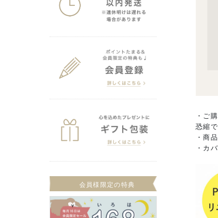
・ご
恐縮
・商
・カ
会員様限定の特典