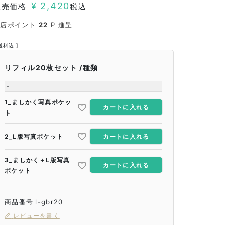
¥
2,420
販売価格
税込
当店ポイント
22
P 進呈
送料込
リフィル20枚セット
種類
-
1_ましかく写真ポケッ
カートに入れる
ト
2_L版写真ポケット
カートに入れる
3_ましかく＋L版写真
カートに入れる
ポケット
商品番号
l-gbr20
レビューを書く