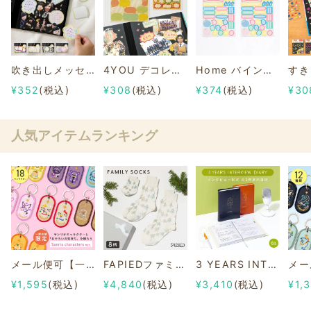
吹き出しメッセージシール
4YOU デコレーション メッセージシール
Home バインダーアルバム デコレーションシール
¥352
(税込)
¥308
(税込)
¥374
(税込)
¥30
人気アイテムランキング
メール便可【一部店舗限定】2/8b PAIR KEY RING Sanrio characters ver.
FAPIEDファミリーソックスセット 総柄
3 YEARS INTERVIEW DIARY
¥1,595
(税込)
¥4,840
(税込)
¥3,410
(税込)
¥1,