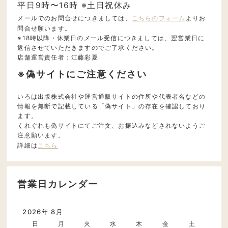
平日9時〜16時 ※土日祝休み
メールでのお問合せにつきましては、
こちらのフォーム
よりお
問合せ願います。
※18時以降・休業日のメール受信につきましては、翌営業日に
返信させていただきますのでご了承ください。
店舗運営責任者：江藤彩夏
※偽サイトにご注意ください
いろは出版株式会社や運営通販サイトの住所や代表者名などの
情報を無断で記載している「偽サイト」の存在を確認しており
ます。
くれぐれも偽サイトにてご注文、お振込みなどされないようご
注意願います。
詳細は
こちら
営業日カレンダー
2026年 8月
日
月
火
水
木
金
土