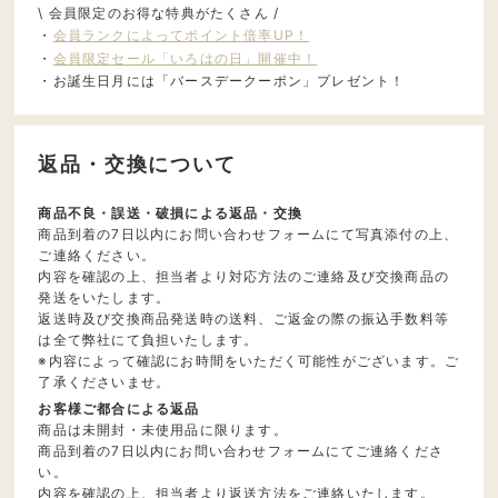
\ 会員限定のお得な特典がたくさん /
・
会員ランクによってポイント倍率UP！
・
会員限定セール「いろはの日」開催中！
・お誕生日月には「バースデークーポン」プレゼント！
返品・交換について
商品不良・誤送・破損による返品・交換
商品到着の7日以内にお問い合わせフォームにて写真添付の上、
ご連絡ください。
内容を確認の上、担当者より対応方法のご連絡及び交換商品の
発送をいたします。
返送時及び交換商品発送時の送料、ご返金の際の振込手数料等
は全て弊社にて負担いたします。
※内容によって確認にお時間をいただく可能性がございます。ご
了承くださいませ。
お客様ご都合による返品
商品は未開封・未使用品に限ります。
商品到着の7日以内にお問い合わせフォームにてご連絡くださ
い。
内容を確認の上、担当者より返送方法をご連絡いたします。