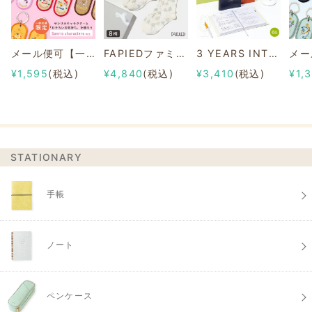
メール便可【一部店舗限定】2/8b PAIR KEY RING Sanrio characters ver.
FAPIEDファミリーソックスセット 総柄
3 YEARS INTERVIEW DIARY
¥1,595
(税込)
¥4,840
(税込)
¥3,410
(税込)
¥1,
STATIONARY
手帳
ノート
ペンケース