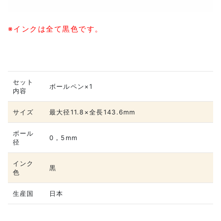
※インクは全て黒色です。
セット
ボールペン×1
内容
サイズ
最大径11.8×全長143.6mm
ボール
0，5mm
径
インク
黒
色
生産国
日本