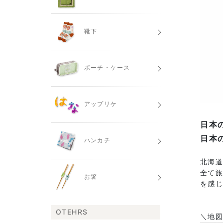
靴下
ポーチ・ケース
アップリケ
日本
日本
ハンカチ
北海
全て旅
お箸
を感
OTEHRS
＼地