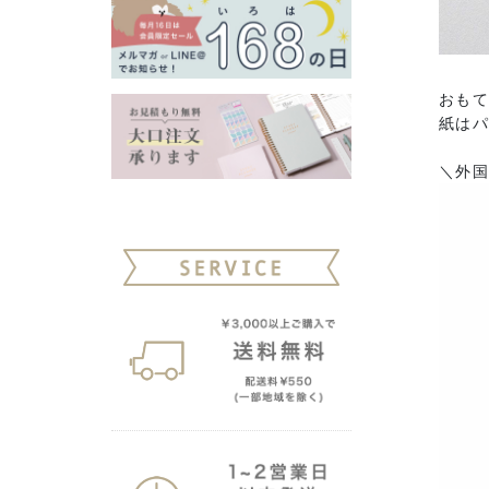
おも
紙は
＼外