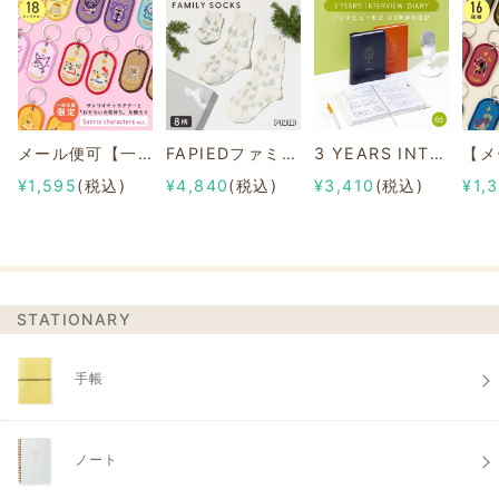
メール便可【一部店舗限定】2/8b PAIR KEY RING Sanrio characters ver.
FAPIEDファミリーソックスセット 総柄
3 YEARS INTERVIEW DIARY
¥1,595
(税込)
¥4,840
(税込)
¥3,410
(税込)
¥1,
STATIONARY
手帳
ノート