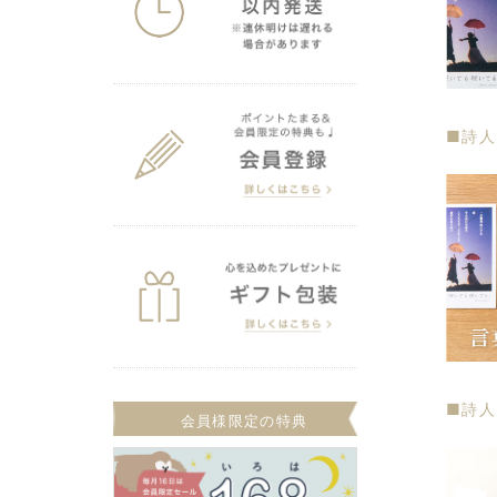
■詩
■詩人
会員様限定の特典