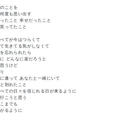
たのことを
も何度も思い出す
ったこと 幸せだったこと
で笑ってたこと
ど
すべてが今はつらくて
くて生きてる気がしなくて
たを忘れられたら
に どんなに楽だろうと
も思うけど
ぱり
に逢って あなたと一緒にいて
たと別れたこと
すべての日々を信じれる日が来るように
て行こうと思う
どこまでも
広がるように