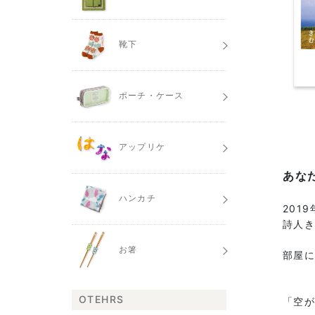
靴下
ポーチ・ケース
アップリケ
あな
ハンカチ
2019
詩人き
お箸
部屋
OTEHRS
「空