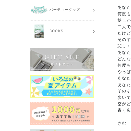
あな
パーティーグッズ
何度
嬉しか
二人
BOOKS
だけ
その
悲し
あな
どんな
何度
やっ
あなた
あな
その
歩い
空が
青く
きむ