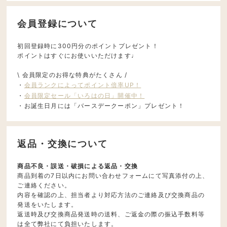
会員登録について
初回登録時に300円分のポイントプレゼント！
ポイントはすぐにお使いいただけます♩
\ 会員限定のお得な特典がたくさん /
・
会員ランクによってポイント倍率UP！
・
会員限定セール「いろはの日」開催中！
・お誕生日月には「バースデークーポン」プレゼント！
返品・交換について
商品不良・誤送・破損による返品・交換
商品到着の7日以内にお問い合わせフォームにて写真添付の上、
ご連絡ください。
内容を確認の上、担当者より対応方法のご連絡及び交換商品の
発送をいたします。
返送時及び交換商品発送時の送料、ご返金の際の振込手数料等
は全て弊社にて負担いたします。