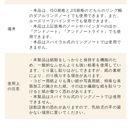
・本品は、ISO規格とJIS規格のどちらのリング幅
のダブルリングノートでも使用できます。また、
ルーズリーフバインダーでも使用できます。
・本品は上記規格のノートやバインダーのほか、
備考
『アンドノート』『アンドノートライト』でも使
用できます。
・本品はスパイラル式のリングノートでは使用で
きません。
・本製品は紙類をしっかりと保持する機能のた
め、一般的なふせんよりも強い粘着を使用してい
ます。くり返し貼りはがしできますが、紙の素材
により、のり残りする場合があります。
・コピー用紙よりも薄い紙や写真用紙、特殊な表
使用上
面加工の施された紙、そのほか繊細な紙を貼りつ
の注意
けると紙が傷つく恐れがあります。
・本製品はスパイラル式のリングノートでは使用
できません。
誤飲誤食の恐れがありますので、乳幼児の手の届
かない場所に置いてください。