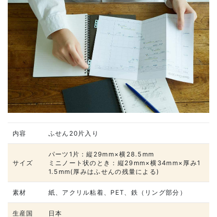
内容
ふせん20片入り
パーツ1片：縦29mm×横28.5mm
サイズ
ミニノート状のとき：縦29mm×横34mm×厚み1
1.5mm(厚みはふせんの残量による)
素材
紙、アクリル粘着、PET、鉄（リング部分）
生産国
日本