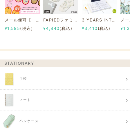
メール便可【一部店舗限定】2/8b PAIR KEY RING Sanrio characters ver.
FAPIEDファミリーソックスセット 総柄
3 YEARS INTERVIEW DIARY
¥1,595
(税込)
¥4,840
(税込)
¥3,410
(税込)
¥1,
STATIONARY
手帳
ノート
ペンケース