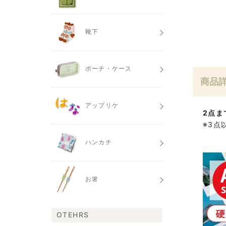
靴下
ポーチ・ケース
商品
アップリケ
2点ま
※3点
ハンカチ
お箸
OTEHRS