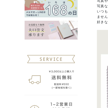
写真や
写真な
いつも
ませ
好き