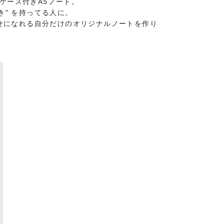
ケース付きA5ノート。
き” を持ってる人に。
幸せになれる自分だけのオリジナルノートを作り