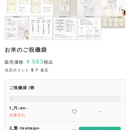
お米のご祝儀袋
¥
583
販売価格
税込
当店ポイント
5
P 進呈
ご祝儀袋
柄
-
1_円-en-
—
在庫切れ
2_繋-tsunagu-