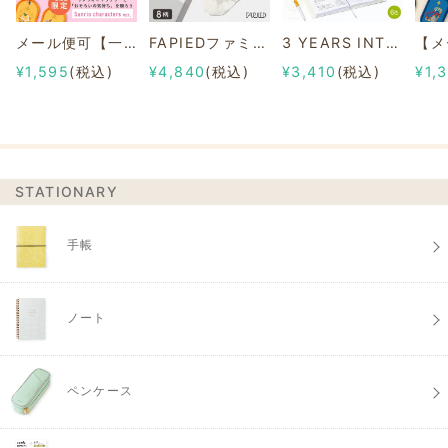
メール便可【一部店舗限定】2/8b PAIR KEY RING Sanrio characters ver.
FAPIEDファミリーソックスセット 総柄
3 YEARS INTERVIEW DIARY
¥1,595
(税込)
¥4,840
(税込)
¥3,410
(税込)
¥1,
STATIONARY
手帳
ノート
ペンケース