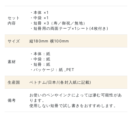
・本体 ×1
セット
・中袋 ×1
内容
・短冊 ×3（寿／御祝／無地）
・短冊用の両面テープ×1シート(4枚付き)
サイズ
縦180mm 横100mm
・本体：紙
・中袋：紙
素材
・短冊：紙
・パッケージ：紙 ,PET
生産国
ベトナム/日本/(各封入紙に記載)
お使いのペンやインクによっては滲む可能性があ
備考
ります。
使用しない短冊で試し書きをおすすめします。