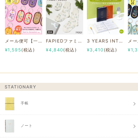
メール便可【一部店舗限定】2/8b PAIR KEY RING Sanrio characters ver.
FAPIEDファミリーソックスセット 総柄
3 YEARS INTERVIEW DIARY
¥1,595
(税込)
¥4,840
(税込)
¥3,410
(税込)
¥1,
STATIONARY
手帳
ノート