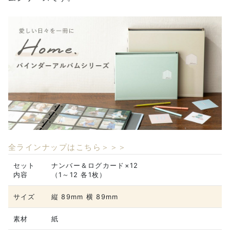
全ラインナップはこちら＞＞＞
セット
ナンバー＆ログカード×12
内容
（1～12 各1枚）
サイズ
縦 89mm 横 89mm
素材
紙