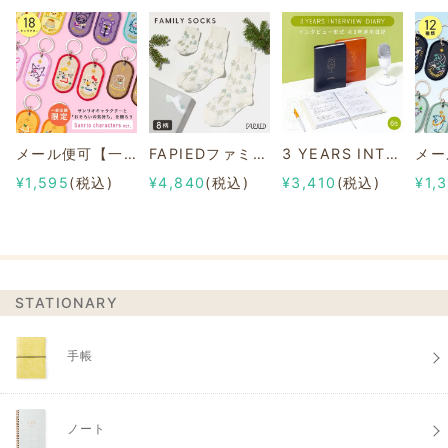
メール便可【一部店舗限定】2/8b PAIR KEY RING Sanrio characters ver.
FAPIEDファミリーソックスセット 総柄
3 YEARS INTERVIEW DIARY
¥1,595
(税込)
¥4,840
(税込)
¥3,410
(税込)
¥1,
STATIONARY
手帳
ノート