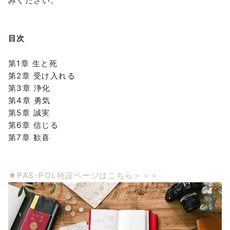
みください。
目次
第1章 生と死
第2章 受け入れる
第3章 浄化
第4章 勇気
第5章 誠実
第6章 信じる
第7章 歓喜
★PAS-POL特設ページはこちら＞＞＞