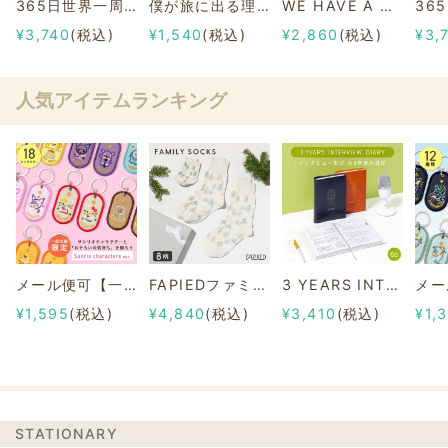
365日世界一周 絶景の旅
僕が旅に出る理由
WE HAVE A DREAM -201カ国202人の夢×SDGs-（日本版）
¥3,740
(税込)
¥1,540
(税込)
¥2,860
(税込)
¥3,
人気アイテムランキング
メール便可【一部店舗限定】2/8b PAIR KEY RING Sanrio characters ver.
FAPIEDファミリーソックスセット 総柄
3 YEARS INTERVIEW DIARY
¥1,595
(税込)
¥4,840
(税込)
¥3,410
(税込)
¥1,
STATIONARY