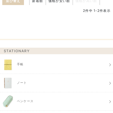
並び替え
新着順
価格が安い順
価格が高い順
2
件中
1
-
2
件表示
STATIONARY
手帳
ノート
ペンケース