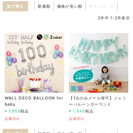
並び替え
新着順
価格が安い順
価格が高い順
2
件中
1
-
2
件表示
WALL DECO BALLOON for
【1点のみメール便可】ジェリ
baby
ーバルーンガーランド
¥
1,958
税込
¥
1,848
税込
在庫切れ
在庫切れ