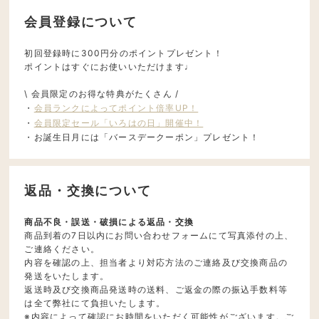
会員登録について
初回登録時に300円分のポイントプレゼント！
ポイントはすぐにお使いいただけます♩
\ 会員限定のお得な特典がたくさん /
・
会員ランクによってポイント倍率UP！
・
会員限定セール「いろはの日」開催中！
・お誕生日月には「バースデークーポン」プレゼント！
返品・交換について
商品不良・誤送・破損による返品・交換
商品到着の7日以内にお問い合わせフォームにて写真添付の上、
ご連絡ください。
内容を確認の上、担当者より対応方法のご連絡及び交換商品の
発送をいたします。
返送時及び交換商品発送時の送料、ご返金の際の振込手数料等
は全て弊社にて負担いたします。
※内容によって確認にお時間をいただく可能性がございます。ご