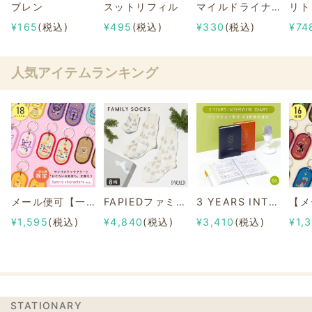
ブレン
スットリフィル
マイルドライナーブラッシュ SUNNYおすすめセット
リト
¥165
(税込)
¥495
(税込)
¥330
(税込)
¥74
人気アイテムランキング
メール便可【一部店舗限定】2/8b PAIR KEY RING Sanrio characters ver.
FAPIEDファミリーソックスセット 総柄
3 YEARS INTERVIEW DIARY
¥1,595
(税込)
¥4,840
(税込)
¥3,410
(税込)
¥1,
STATIONARY