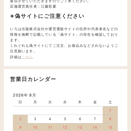
返信させていただきますのでご了承ください。
店舗運営責任者：江藤彩夏
※偽サイトにご注意ください
いろは出版株式会社や運営通販サイトの住所や代表者名などの
情報を無断で記載している「偽サイト」の存在を確認しており
ます。
くれぐれも偽サイトにてご注文、お振込みなどされないようご
注意願います。
詳細は
こちら
営業日カレンダー
2026年 8月
日
月
火
水
木
金
土
1
2
3
4
5
6
7
8
9
10
11
12
13
14
15