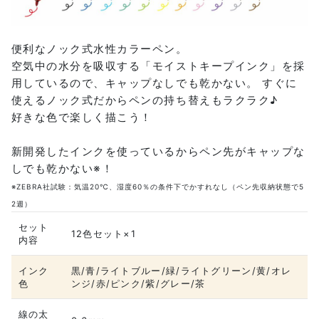
便利なノック式水性カラーペン。
空気中の水分を吸収する「モイストキープインク」を採
用しているので、キャップなしでも乾かない。 すぐに
使えるノック式だからペンの持ち替えもラクラク♪
好きな色で楽しく描こう！
新開発したインクを使っているからペン先がキャップな
しでも乾かない※！
※ZEBRA社試験：気温20℃、湿度60％の条件下でかすれなし（ペン先収納状態で5
2週）
セット
12色セット×1
内容
インク
黒/青/ライトブルー/緑/ライトグリーン/黄/オレ
色
ンジ/赤/ピンク/紫/グレー/茶
線の太