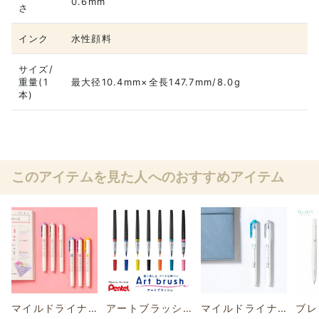
0.6mm
さ
インク
水性顔料
サイズ/
重量(1
最大径10.4mm×全長147.7mm/8.0g
本)
このアイテムを見た人へのおすすめアイテム
マイルドライナー スタプラ部おすすめ3本セット
アートブラッシュ
マイルドライナーブラッシュ SUNNYおすすめセット
ブレ