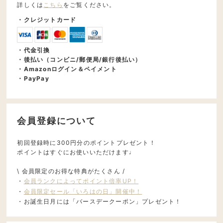
詳しくは
こちら
をご覧ください。
・クレジットカード
・代金引換
・後払い（コンビニ/郵便局/銀行後払い）
・Amazonログイン＆ペイメント
・PayPay
会員登録について
初回登録時に300円分のポイントプレゼント！
ポイントはすぐにお使いいただけます♩
\ 会員限定のお得な特典がたくさん /
・
会員ランクによってポイント倍率UP！
・
会員限定セール「いろはの日」開催中！
・お誕生日月には「バースデークーポン」プレゼント！