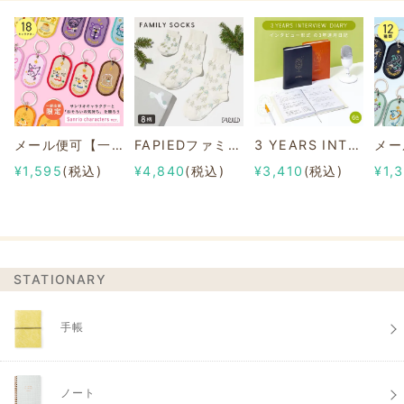
メール便可【一部店舗限定】2/8b PAIR KEY RING Sanrio characters ver.
FAPIEDファミリーソックスセット 総柄
3 YEARS INTERVIEW DIARY
¥1,595
(税込)
¥4,840
(税込)
¥3,410
(税込)
¥1,
STATIONARY
手帳
ノート