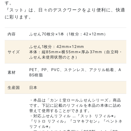
す。
『スット』は、日々のデスクワークをより便利に、快適
に彩ります。
内容
ふせん70枚分×1本（1枚分：42×12mm）
ふせん1枚分：42mm×12mm
サイズ
本体：縦85mm×横55mm×厚み37mm（自立時・
ふせん未使用状態のとき）
PET、PP、PVC、ステンレス、アクリル粘着、A
素材
BS樹脂
生産国
日本
・本品は「カンミ堂ロールふせんシリーズ」商品
です。下記に記載のリフィルを本品の本体に詰め
替えて使用することができます。
・対応ふせんリフィル …『スット リフィル※』
『リトロ リフィル』『コマキフセン』『ペントネ
リフィル※』