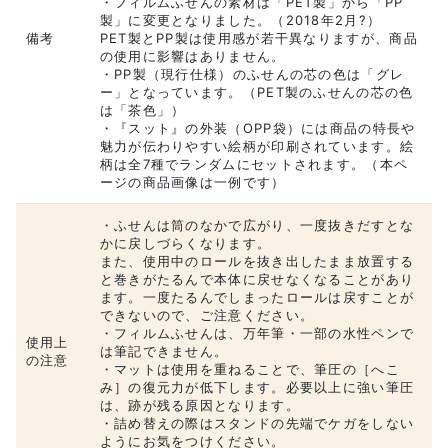
・フィルムふせんの素材は「PET製」から「PP
製」に変更となりました。（2018年2月?）
備考
PET製とPP製は使用感が若干異なりますが、商品
の使用に影響はありません。
・PP製（現行仕様）のふせんの芯の色は「グレ
ー」となっています。（PET製のふせんの芯の色
は「茶色」）
・『スット』の外装（OPP袋）には商品の特長や
魅力が伝わりやすい絵柄が印刷されています。絵
柄は全7種でランダムにセットされます。（本ペ
ージの商品画像は一例です）
・ふせんは筒のなかで広がり、一度抜きだすとな
かに戻しづらくなります。
また、使用中のロールを抜き出したまま放置する
と巻きがたるんで本体に戻せなくなることがあり
ます。一度たるんでしまったロールは戻すことが
できないので、ご注意ください。
・フィルムふせんは、万年筆・一部の水性ペンで
使用上
は筆記できません。
の注意
・マットは使用を重ねることで、筆圧の［へこ
み］の復元力が低下します。必要以上に強い筆圧
は、跡が残る原因となります。
・詰め替えの際はスタンドの先端でケガをしない
ようにお気をつけください。