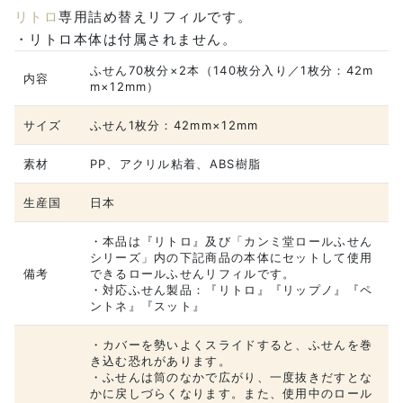
リトロ
専用詰め替えリフィルです。
・リトロ本体は付属されません。
ふせん70枚分×2本（140枚分入り／1枚分：42m
内容
m×12mm）
サイズ
ふせん1枚分：42mm×12mm
素材
PP、アクリル粘着、ABS樹脂
生産国
日本
・本品は『リトロ』及び「カンミ堂ロールふせん
シリーズ」内の下記商品の本体にセットして使用
備考
できるロールふせんリフィルです。
・対応ふせん製品：『リトロ』『リップノ』『ペ
ントネ』『スット』
・カバーを勢いよくスライドすると、ふせんを巻
き込む恐れがあります。
・ふせんは筒のなかで広がり、一度抜きだすとな
かに戻しづらくなります。また、使用中のロール