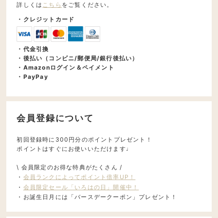
詳しくは
こちら
をご覧ください。
・クレジットカード
・代金引換
・後払い（コンビニ/郵便局/銀行後払い）
・Amazonログイン＆ペイメント
・PayPay
会員登録について
初回登録時に300円分のポイントプレゼント！
ポイントはすぐにお使いいただけます♩
\ 会員限定のお得な特典がたくさん /
・
会員ランクによってポイント倍率UP！
・
会員限定セール「いろはの日」開催中！
・お誕生日月には「バースデークーポン」プレゼント！