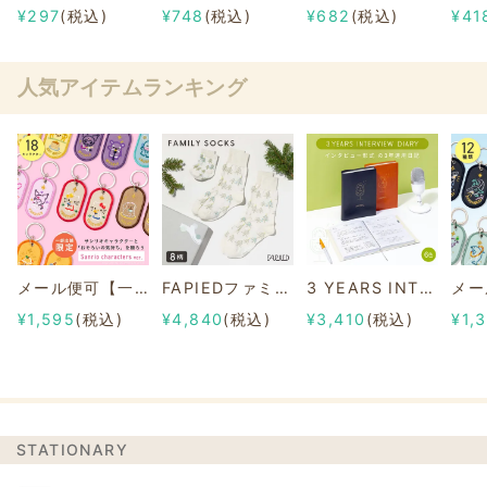
¥297
(税込)
¥748
(税込)
¥682
(税込)
¥41
人気アイテムランキング
メール便可【一部店舗限定】2/8b PAIR KEY RING Sanrio characters ver.
FAPIEDファミリーソックスセット 総柄
3 YEARS INTERVIEW DIARY
¥1,595
(税込)
¥4,840
(税込)
¥3,410
(税込)
¥1,
STATIONARY