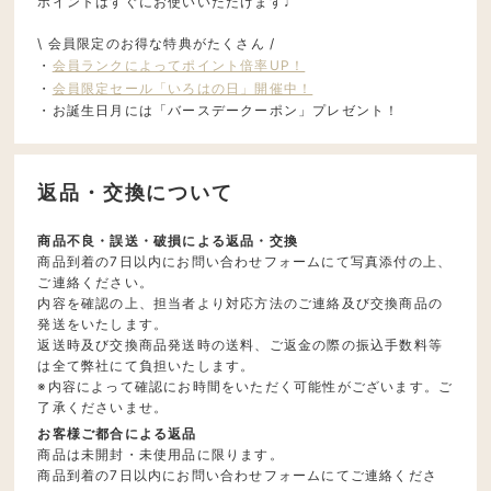
ポイントはすぐにお使いいただけます♩
\ 会員限定のお得な特典がたくさん /
・
会員ランクによってポイント倍率UP！
・
会員限定セール「いろはの日」開催中！
・お誕生日月には「バースデークーポン」プレゼント！
返品・交換について
商品不良・誤送・破損による返品・交換
商品到着の7日以内にお問い合わせフォームにて写真添付の上、
ご連絡ください。
内容を確認の上、担当者より対応方法のご連絡及び交換商品の
発送をいたします。
返送時及び交換商品発送時の送料、ご返金の際の振込手数料等
は全て弊社にて負担いたします。
※内容によって確認にお時間をいただく可能性がございます。ご
了承くださいませ。
お客様ご都合による返品
商品は未開封・未使用品に限ります。
商品到着の7日以内にお問い合わせフォームにてご連絡くださ