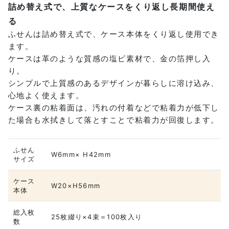
詰め替え式で、上質なケースをくり返し長期間使え
る
ふせんは詰め替え式で、ケース本体をくり返し使用でき
ます。
ケースは革のような質感の塩ビ素材で、金の箔押し入
り。
シンプルで上質感のあるデザインが暮らしに溶け込み、
心地よく使えます。
ケース裏の粘着面は、汚れの付着などで粘着力が低下し
た場合も水拭きして落とすことで粘着力が回復します。
ふせん
W6mm× H42mm
サイズ
ケース
W20×H56mm
本体
総入枚
25枚綴り×4束＝100枚入り
数