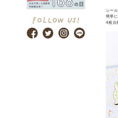
シー
簡単
4枚台