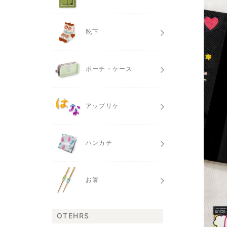
靴下
ポーチ・ケース
アップリケ
ハンカチ
お箸
OTEHRS