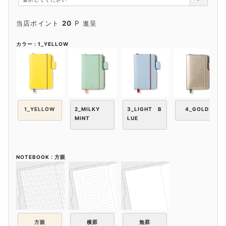
)
当店ポイント
20
P 進呈
カラー
1_YELLOW
1_YELLOW
2_MILKY
3_LIGHT B
4_GOLD
MINT
LUE
NOTEBOOK
方眼
方眼
横罫
無罫