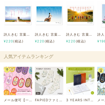
詩人きむ 言葉の応援ポストカード 「空が青く」
詩人きむ 言葉の応援ポストカード 「踏ん張ること」
詩人きむ 言葉の応援ポストカード 「最高の仲間」
¥220
(税込)
¥220
(税込)
¥220
(税込)
¥19
人気アイテムランキング
メール便可【一部店舗限定】2/8b PAIR KEY RING Sanrio characters ver.
FAPIEDファミリーソックスセット 総柄
3 YEARS INTERVIEW DIARY