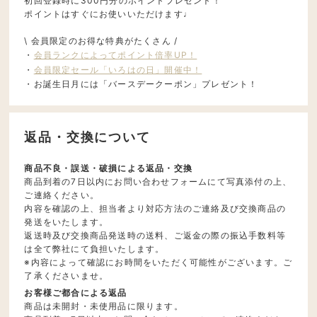
初回登録時に300円分のポイントプレゼント！
ポイントはすぐにお使いいただけます♩
\ 会員限定のお得な特典がたくさん /
・
会員ランクによってポイント倍率UP！
・
会員限定セール「いろはの日」開催中！
・お誕生日月には「バースデークーポン」プレゼント！
返品・交換について
商品不良・誤送・破損による返品・交換
商品到着の7日以内にお問い合わせフォームにて写真添付の上、
ご連絡ください。
内容を確認の上、担当者より対応方法のご連絡及び交換商品の
発送をいたします。
返送時及び交換商品発送時の送料、ご返金の際の振込手数料等
は全て弊社にて負担いたします。
※内容によって確認にお時間をいただく可能性がございます。ご
了承くださいませ。
お客様ご都合による返品
商品は未開封・未使用品に限ります。