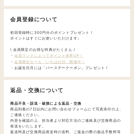
会員登録について
初回登録時に300円分のポイントプレゼント！
ポイントはすぐにお使いいただけます♩
\ 会員限定のお得な特典がたくさん /
・
会員ランクによってポイント倍率UP！
・
会員限定セール「いろはの日」開催中！
・お誕生日月には「バースデークーポン」プレゼント！
返品・交換について
商品不良・誤送・破損による返品・交換
商品到着の7日以内にお問い合わせフォームにて写真添付の上、
ご連絡ください。
内容を確認の上、担当者より対応方法のご連絡及び交換商品の
発送をいたします。
返送時及び交換商品発送時の送料、ご返金の際の振込手数料等