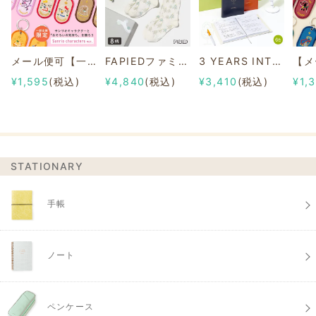
メール便可【一部店舗限定】2/8b PAIR KEY RING Sanrio characters ver.
FAPIEDファミリーソックスセット 総柄
3 YEARS INTERVIEW DIARY
¥1,595
(税込)
¥4,840
(税込)
¥3,410
(税込)
¥1,
STATIONARY
手帳
ノート
ペンケース