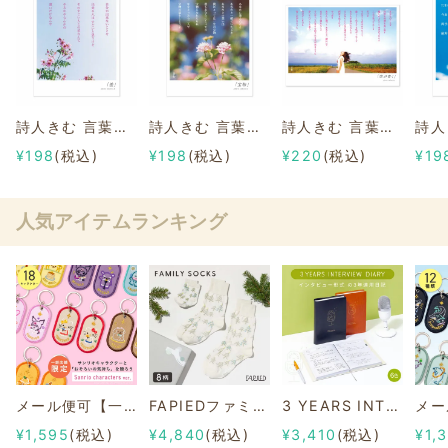
詩人きむ 言葉の花束ポストカード 「差」
詩人きむ 言葉の花束ポストカード 「宝物」
詩人きむ 言葉の応援ポストカード 「空が青く」
¥198
(税込)
¥198
(税込)
¥220
(税込)
¥19
人気アイテムランキング
メール便可【一部店舗限定】2/8b PAIR KEY RING Sanrio characters ver.
FAPIEDファミリーソックスセット 総柄
3 YEARS INTERVIEW DIARY
¥1,595
(税込)
¥4,840
(税込)
¥3,410
(税込)
¥1,