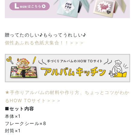
贈ってたのしい♪もらってうれしい♪
個性あふれる色紙大集合！！＞＞＞
★手作りアルバムの材料や作り方、ちょっとコツがわか
るHOW TOサイト＞＞＞
■セット内容
本体×1
フレークシール×8
封筒×1