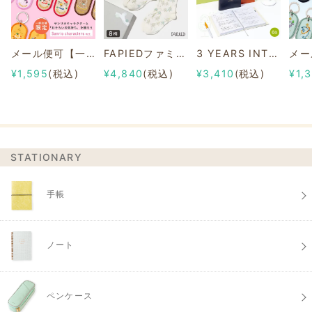
メール便可【一部店舗限定】2/8b PAIR KEY RING Sanrio characters ver.
FAPIEDファミリーソックスセット 総柄
3 YEARS INTERVIEW DIARY
¥1,595
(税込)
¥4,840
(税込)
¥3,410
(税込)
¥1,
STATIONARY
手帳
ノート
ペンケース