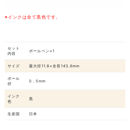
※インクは全て黒色です。
セット
ボールペン×1
内容
サイズ
最大径11.8×全長143.6mm
ボール
0，5mm
径
インク
黒
色
生産国
日本