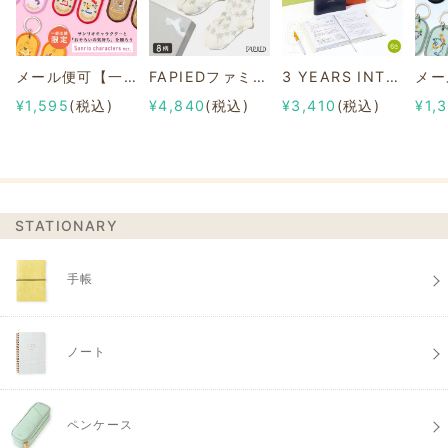
メール便可【一部店舗限定】2/8b PAIR KEY RING Sanrio characters ver.
FAPIEDファミリーソックスセット 総柄
3 YEARS INTERVIEW DIARY
¥1,595
(税込)
¥4,840
(税込)
¥3,410
(税込)
¥1,
STATIONARY
手帳
ノート
ペンケース