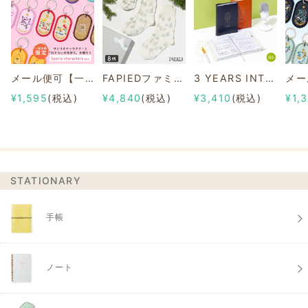
メール便可【一部店舗限定】2/8b PAIR KEY RING Sanrio characters ver.
FAPIEDファミリーソックスセット 総柄
3 YEARS INTERVIEW DIARY
¥1,595
(税込)
¥4,840
(税込)
¥3,410
(税込)
¥1,
STATIONARY
手帳
ノート