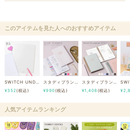
このアイテムを見た人へのおすすめアイテム
SWITCH UNDER SHEET B5【下敷き】
スタディプランナー とじノートタイプ ＜DAILY＞
スタディプランナー ＜デイリー＞
¥352
(税込)
¥990
(税込)
¥1,408
(税込)
¥2,
人気アイテムランキング