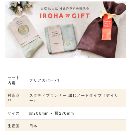
セット
クリアカバー×1
内容
対応商
スタディプランナー 綴じノートタイプ〈デイリ
品
ー〉
サイズ
縦206mm × 横270mm
生産国
日本