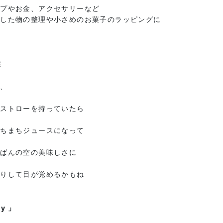
ップやお金、アクセサリーなど
とした物の整理や小さめのお菓子のラッピングに
E
も、
のストローを持っていたら
たちまちジュースになって
ちばんの空の美味しさに
くりして目が覚めるかもね
ly 」