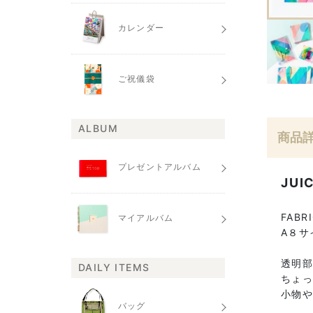
カレンダー
ご祝儀袋
ALBUM
商品
プレゼントアルバム
JU
FAB
マイアルバム
A８サ
透明
DAILY ITEMS
ちょ
小物
バッグ