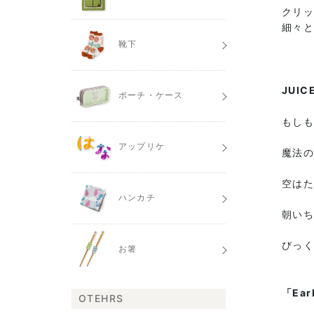
クリ
細々
靴下
JUIC
ポーチ・ケース
もし
アップリケ
魔法
空は
ハンカチ
朝い
びっ
お箸
「Ear
OTEHRS