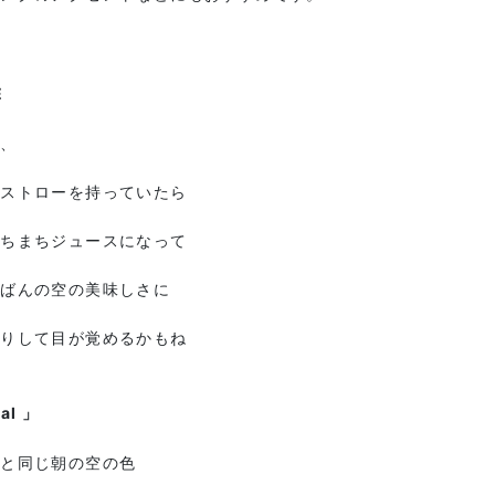
E
も、
のストローを持っていたら
たちまちジュースになって
ちばんの空の美味しさに
くりして目が覚めるかもね
al 」
もと同じ朝の空の色