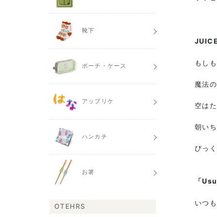
靴下
JUIC
もし
ポーチ・ケース
魔法
アップリケ
空は
朝い
ハンカチ
びっ
お箸
「Usu
いつ
OTEHRS