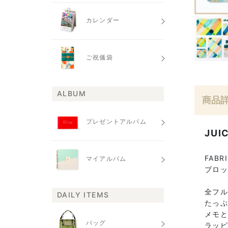
カレンダー
ご祝儀袋
ALBUM
商品
プレゼントアルバム
JU
FAB
マイアルバム
ブロ
全フ
DAILY ITEMS
たっ
メモ
バッグ
ラッ