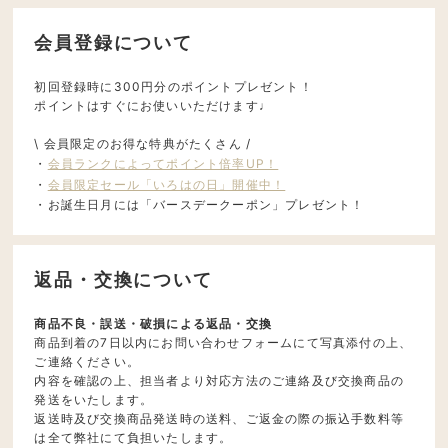
会員登録について
初回登録時に300円分のポイントプレゼント！
ポイントはすぐにお使いいただけます♩
\ 会員限定のお得な特典がたくさん /
・
会員ランクによってポイント倍率UP！
・
会員限定セール「いろはの日」開催中！
・お誕生日月には「バースデークーポン」プレゼント！
返品・交換について
商品不良・誤送・破損による返品・交換
商品到着の7日以内にお問い合わせフォームにて写真添付の上、
ご連絡ください。
内容を確認の上、担当者より対応方法のご連絡及び交換商品の
発送をいたします。
返送時及び交換商品発送時の送料、ご返金の際の振込手数料等
は全て弊社にて負担いたします。