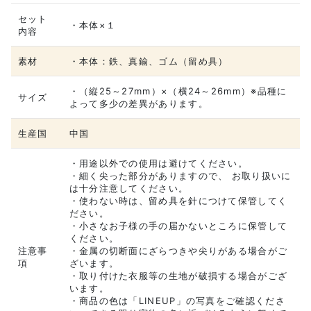
セット
・本体×１
内容
素材
・本体：鉄、真鍮、ゴム（留め具）
・（縦25～27mm）×（横24～26mm）※品種に
サイズ
よって多少の差異があります。
生産国
中国
・用途以外での使用は避けてください。
・細く尖った部分がありますので、 お取り扱いに
は十分注意してください。
・使わない時は、留め具を針につけて保管してく
ださい。
・小さなお子様の手の届かないところに保管して
ください。
注意事
・金属の切断面にざらつきや尖りがある場合がご
項
ざいます。
・取り付けた衣服等の生地が破損する場合がござ
います。
・商品の色は「LINEUP」の写真をご確認くださ