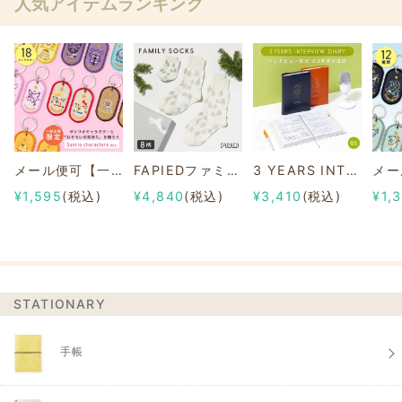
人気アイテムランキング
メール便可【一部店舗限定】2/8b PAIR KEY RING Sanrio characters ver.
FAPIEDファミリーソックスセット 総柄
3 YEARS INTERVIEW DIARY
¥1,595
(税込)
¥4,840
(税込)
¥3,410
(税込)
¥1,
STATIONARY
手帳