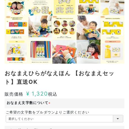
おなまえひらがなえほん 【おなまえセッ
ト】直送OK
¥
1,320
販売価格
税込
おなまえ文字数について
(
ご希望の文字数をプルダウンよりご選択ください
必
須
)