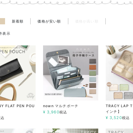
え
新着順
価格が安い順
価格が高い順
件表示
Y FLAT PEN POU
nown マルチポーチ
TRACY LAP 
インチ】
¥
3,960
税込
¥
3,520
税込
税込