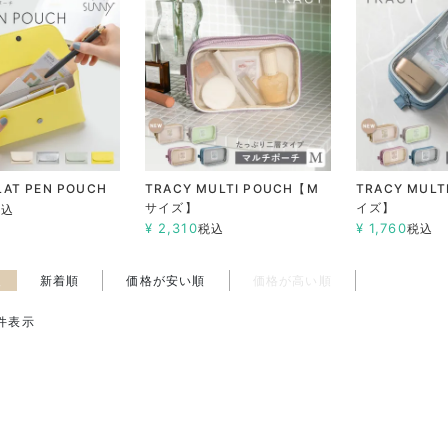
LAT PEN POUCH
TRACY MULTI POUCH【M
TRACY MULT
サイズ】
イズ】
税込
¥
2,310
¥
1,760
税込
税込
え
新着順
価格が安い順
価格が高い順
件表示