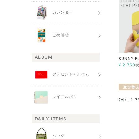
カレンダー
ご祝儀袋
ALBUM
SUNNY F
¥
2,750
プレゼントアルバム
並び替
マイアルバム
7
件中
1
-
7
DAILY ITEMS
バッグ