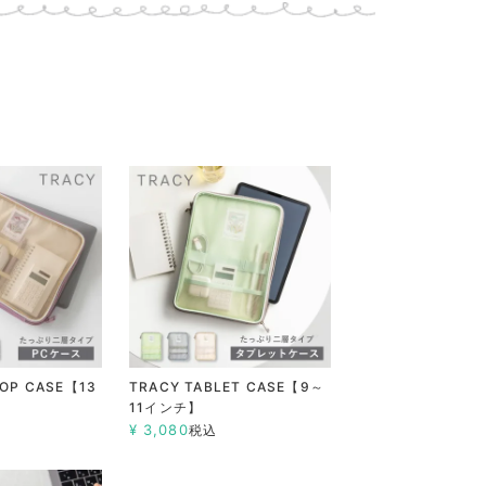
TOP CASE【13
TRACY TABLET CASE【9～
11インチ】
¥
3,080
税込