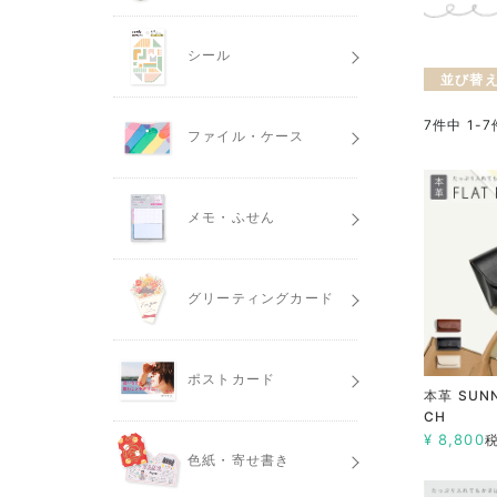
シール
並び替
7
件中
1
-
7
ファイル・ケース
メモ・ふせん
グリーティングカード
ポストカード
本革 SUNN
CH
¥
8,800
色紙・寄せ書き