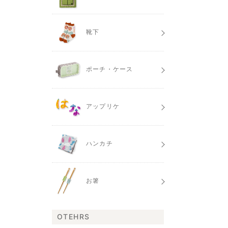
靴下
ポーチ・ケース
アップリケ
ハンカチ
お箸
OTEHRS