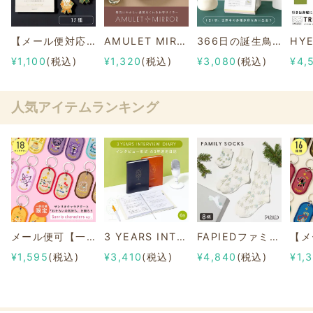
【メール便対応】MY AWARD PiNS
AMULET MIRROR
366日の誕生鳥カレンダー -世界の美しい鳥-
¥1,100
(税込)
¥1,320
(税込)
¥3,080
(税込)
¥4,
人気アイテムランキング
メール便可【一部店舗限定】2/8b PAIR KEY RING Sanrio characters ver.
3 YEARS INTERVIEW DIARY
FAPIEDファミリーソックスセット 総柄
¥1,595
(税込)
¥3,410
(税込)
¥4,840
(税込)
¥1,