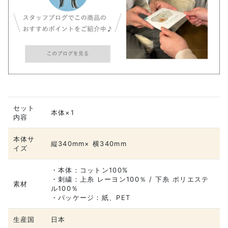
セット
本体×1
内容
本体サ
縦340mm× 横340mm
イズ
・本体：コットン100%
・刺繍：上糸 レーヨン100％ / 下糸 ポリエステ
素材
ル100％
・パッケージ：紙、PET
生産国
日本