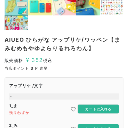
AIUEO ひらがな アップリケ/ワッペン【ま
みむめもやゆよらりるれろわん】
¥
352
販売価格
税込
当店ポイント
3
P 進呈
アップリケ
文字
-
1_ま
カートに入れる
残りわずか
2_み