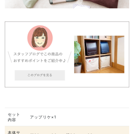
セット
アップリケ×1
内容
本体サ