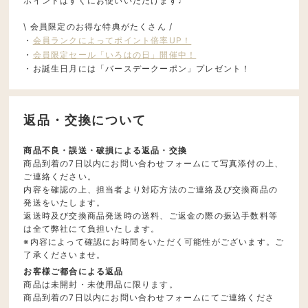
ポイントはすぐにお使いいただけます♩
\ 会員限定のお得な特典がたくさん /
・
会員ランクによってポイント倍率UP！
・
会員限定セール「いろはの日」開催中！
・お誕生日月には「バースデークーポン」プレゼント！
返品・交換について
商品不良・誤送・破損による返品・交換
商品到着の7日以内にお問い合わせフォームにて写真添付の上、
ご連絡ください。
内容を確認の上、担当者より対応方法のご連絡及び交換商品の
発送をいたします。
返送時及び交換商品発送時の送料、ご返金の際の振込手数料等
は全て弊社にて負担いたします。
※内容によって確認にお時間をいただく可能性がございます。ご
了承くださいませ。
お客様ご都合による返品
商品は未開封・未使用品に限ります。
商品到着の7日以内にお問い合わせフォームにてご連絡くださ