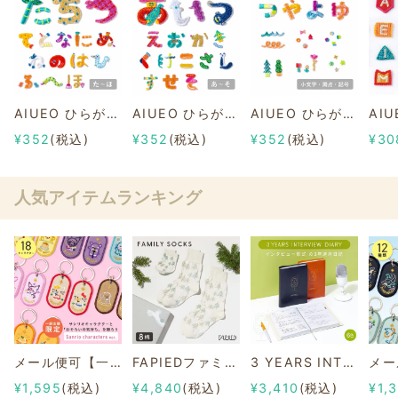
AIUEO ひらがな アップリケ/ワッペン 【たちつてとなにぬねのはひふへほ】
AIUEO ひらがな アップリケ/ワッペン 【あいうえおかきくけこさしすせそ】
AIUEO ひらがな アップリケ/ワッペン【小文字/濁点 ゛/半濁点 ゜/記号】
¥352
(税込)
¥352
(税込)
¥352
(税込)
¥30
人気アイテムランキング
メール便可【一部店舗限定】2/8b PAIR KEY RING Sanrio characters ver.
FAPIEDファミリーソックスセット 総柄
3 YEARS INTERVIEW DIARY
¥1,595
(税込)
¥4,840
(税込)
¥3,410
(税込)
¥1,