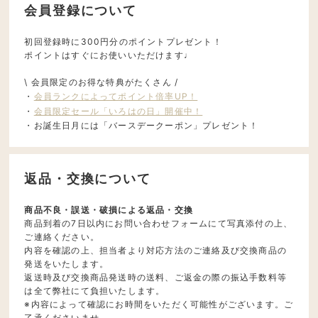
会員登録について
初回登録時に300円分のポイントプレゼント！
ポイントはすぐにお使いいただけます♩
\ 会員限定のお得な特典がたくさん /
・
会員ランクによってポイント倍率UP！
・
会員限定セール「いろはの日」開催中！
・お誕生日月には「バースデークーポン」プレゼント！
返品・交換について
商品不良・誤送・破損による返品・交換
商品到着の7日以内にお問い合わせフォームにて写真添付の上、
ご連絡ください。
内容を確認の上、担当者より対応方法のご連絡及び交換商品の
発送をいたします。
返送時及び交換商品発送時の送料、ご返金の際の振込手数料等
は全て弊社にて負担いたします。
※内容によって確認にお時間をいただく可能性がございます。ご
了承くださいませ。