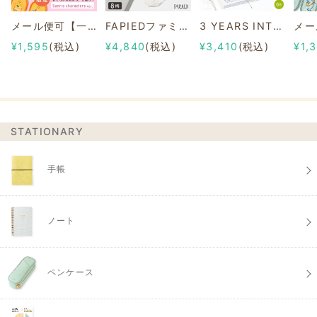
メール便可【一部店舗限定】2/8b PAIR KEY RING Sanrio characters ver.
FAPIEDファミリーソックスセット 総柄
3 YEARS INTERVIEW DIARY
¥1,595
(税込)
¥4,840
(税込)
¥3,410
(税込)
¥1,
STATIONARY
手帳
ノート
ペンケース