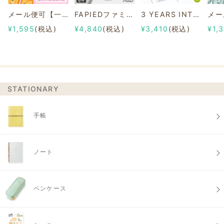
メール便可【一部店舗限定】2/8b PAIR KEY RING Sanrio characters ver.
FAPIEDファミリーソックスセット 総柄
3 YEARS INTERVIEW DIARY
¥1,595
(税込)
¥4,840
(税込)
¥3,410
(税込)
¥1,
STATIONARY
手帳
ノート
ペンケース