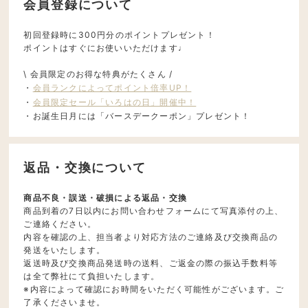
会員登録について
初回登録時に300円分のポイントプレゼント！
ポイントはすぐにお使いいただけます♩
\ 会員限定のお得な特典がたくさん /
・
会員ランクによってポイント倍率UP！
・
会員限定セール「いろはの日」開催中！
・お誕生日月には「バースデークーポン」プレゼント！
返品・交換について
商品不良・誤送・破損による返品・交換
商品到着の7日以内にお問い合わせフォームにて写真添付の上、
ご連絡ください。
内容を確認の上、担当者より対応方法のご連絡及び交換商品の
発送をいたします。
返送時及び交換商品発送時の送料、ご返金の際の振込手数料等
は全て弊社にて負担いたします。
※内容によって確認にお時間をいただく可能性がございます。ご
了承くださいませ。