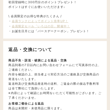
初回登録時に300円分のポイントプレゼント！
ポイントはすぐにお使いいただけます♩
\ 会員限定のお得な特典がたくさん /
・
会員ランクによってポイント倍率UP！
・
会員限定セール「いろはの日」開催中！
・お誕生日月には「バースデークーポン」プレゼント！
返品・交換について
商品不良・誤送・破損による返品・交換
商品到着の7日以内にお問い合わせフォームにて写真添付の上、
ご連絡ください。
内容を確認の上、担当者より対応方法のご連絡及び交換商品の
発送をいたします。
返送時及び交換商品発送時の送料、ご返金の際の振込手数料等
は全て弊社にて負担いたします。
※内容によって確認にお時間をいただく可能性がございます。ご
了承くださいませ。
お客様ご都合による返品
商品は未開封・未使用品に限ります。