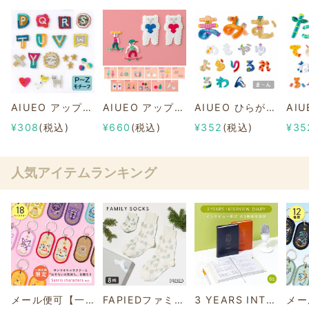
AIUEO アップリケ/ワッペン イニシャル P～Z
AIUEO アップリケ/ワッペン "COUPLE"
AIUEO ひらがな アップリケ/ワッペン【まみむめもやゆよらりるれろわん】
¥308
(税込)
¥660
(税込)
¥352
(税込)
¥35
人気アイテムランキング
メール便可【一部店舗限定】2/8b PAIR KEY RING Sanrio characters ver.
FAPIEDファミリーソックスセット 総柄
3 YEARS INTERVIEW DIARY