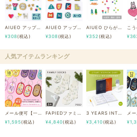
AIUEO アップリケ/ワッペン イニシャル P～Z
AIUEO アップリケ/ワッペン イニシャル A～O
AIUEO ひらがな アップリケ/ワッペン【小文字/濁点 ゛/半濁点 ゜/記号】
¥308
(税込)
¥308
(税込)
¥352
(税込)
¥36
人気アイテムランキング
メール便可【一部店舗限定】2/8b PAIR KEY RING Sanrio characters ver.
FAPIEDファミリーソックスセット 総柄
3 YEARS INTERVIEW DIARY
¥1,595
(税込)
¥4,840
(税込)
¥3,410
(税込)
¥1,