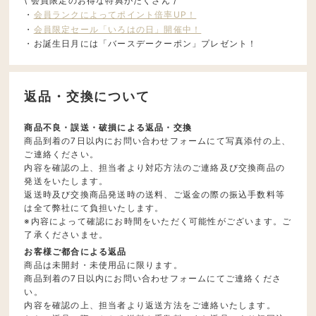
\ 会員限定のお得な特典がたくさん /
・
会員ランクによってポイント倍率UP！
・
会員限定セール「いろはの日」開催中！
・お誕生日月には「バースデークーポン」プレゼント！
返品・交換について
商品不良・誤送・破損による返品・交換
商品到着の7日以内にお問い合わせフォームにて写真添付の上、
ご連絡ください。
内容を確認の上、担当者より対応方法のご連絡及び交換商品の
発送をいたします。
返送時及び交換商品発送時の送料、ご返金の際の振込手数料等
は全て弊社にて負担いたします。
※内容によって確認にお時間をいただく可能性がございます。ご
了承くださいませ。
お客様ご都合による返品
商品は未開封・未使用品に限ります。
商品到着の7日以内にお問い合わせフォームにてご連絡くださ
い。
内容を確認の上、担当者より返送方法をご連絡いたします。