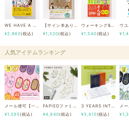
WE HAVE A DREAM -201カ国202人の夢×SDGs-（日本版）
【サイン本あり】病院というヘンテコな場所が教えてくれたコト。
ウォーキング&文化を楽しむ 京都健康さんぽ
¥2,860
(税込)
¥1,320
(税込)
¥1,540
(税込)
¥1,
人気アイテムランキング
メール便可【一部店舗限定】2/8b PAIR KEY RING Sanrio characters ver.
FAPIEDファミリーソックスセット 総柄
3 YEARS INTERVIEW DIARY
¥1,595
(税込)
¥4,840
(税込)
¥3,410
(税込)
¥1,