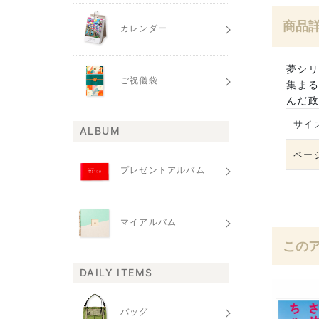
商品
カレンダー
夢シリ
ご祝儀袋
集まる
んだ政
サイ
ALBUM
ペー
プレゼントアルバム
マイアルバム
この
DAILY ITEMS
バッグ