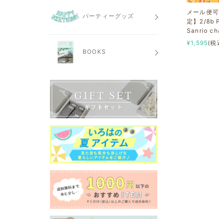
メール便
パーティーグッズ
定】2/8b P
Sanrio ch
¥1,595
(税
BOOKS