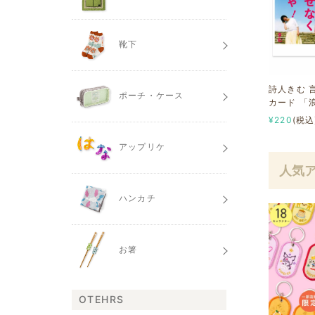
靴下
詩人きむ 
ポーチ・ケース
カード 「
¥220
(税込
アップリケ
人気
ハンカチ
お箸
OTEHRS