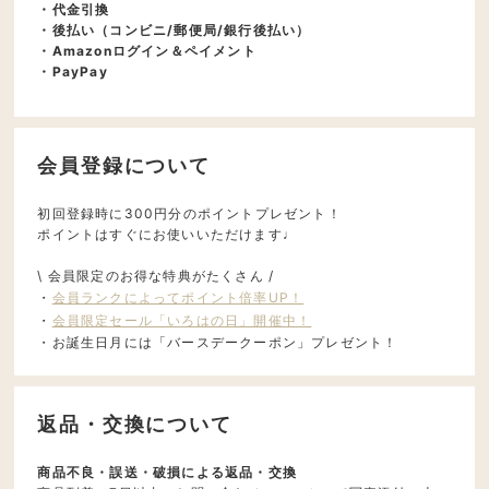
・代金引換
・後払い（コンビニ/郵便局/銀行後払い）
・Amazonログイン＆ペイメント
・PayPay
会員登録について
初回登録時に300円分のポイントプレゼント！
ポイントはすぐにお使いいただけます♩
\ 会員限定のお得な特典がたくさん /
・
会員ランクによってポイント倍率UP！
・
会員限定セール「いろはの日」開催中！
・お誕生日月には「バースデークーポン」プレゼント！
返品・交換について
商品不良・誤送・破損による返品・交換