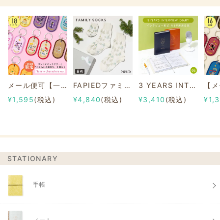
メール便可【一部店舗限定】2/8b PAIR KEY RING Sanrio characters ver.
FAPIEDファミリーソックスセット 総柄
3 YEARS INTERVIEW DIARY
¥1,595
(税込)
¥4,840
(税込)
¥3,410
(税込)
¥1,
STATIONARY
手帳