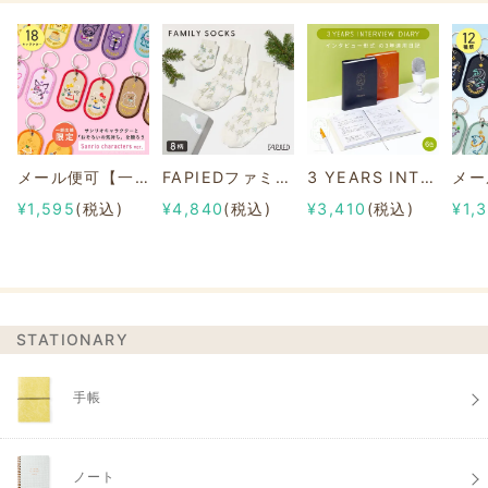
メール便可【一部店舗限定】2/8b PAIR KEY RING Sanrio characters ver.
FAPIEDファミリーソックスセット 総柄
3 YEARS INTERVIEW DIARY
¥1,595
(税込)
¥4,840
(税込)
¥3,410
(税込)
¥1,
STATIONARY
手帳
ノート