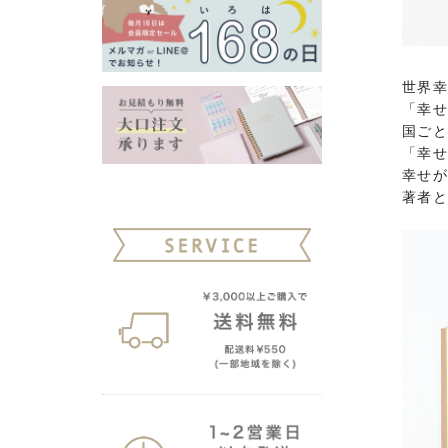
世界幸
「幸
国ご
「幸
幸せ
著者