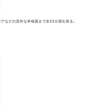
ジアなどの意外な幸福国まで全23カ国を巡る。