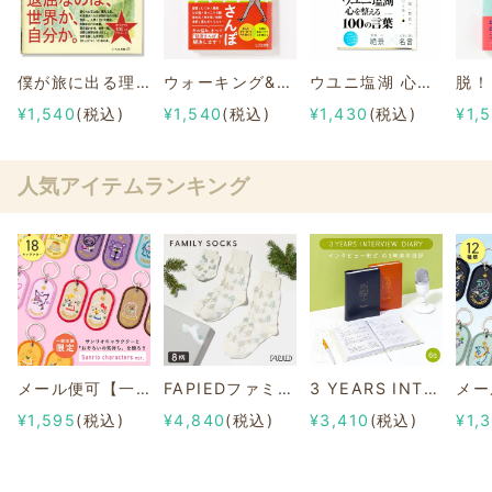
僕が旅に出る理由
ウォーキング&文化を楽しむ 京都健康さんぽ
ウユニ塩湖 心を整える 100の言葉
¥1,540
(税込)
¥1,540
(税込)
¥1,430
(税込)
¥1,
人気アイテムランキング
メール便可【一部店舗限定】2/8b PAIR KEY RING Sanrio characters ver.
FAPIEDファミリーソックスセット 総柄
3 YEARS INTERVIEW DIARY
¥1,595
(税込)
¥4,840
(税込)
¥3,410
(税込)
¥1,