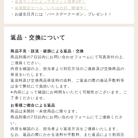
・
会員ランクによってポイント倍率UP！
・
会員限定セール「いろはの日」開催中！
・お誕生日月には「バースデークーポン」プレゼント！
返品・交換について
商品不良・誤送・破損による返品・交換
商品到着の7日以内にお問い合わせフォームにて写真添付の上、
ご連絡ください。
内容を確認の上、担当者より対応方法のご連絡及び交換商品の
発送をいたします。
返送時及び交換商品発送時の送料、ご返金の際の振込手数料等
は全て弊社にて負担いたします。
※内容によって確認にお時間をいただく可能性がございます。ご
了承くださいませ。
お客様ご都合による返品
商品は未開封・未使用品に限ります。
商品到着の7日以内にお問い合わせフォームにてご連絡くださ
い。
内容を確認の上、担当者より返送方法をご連絡いたします。
なお、返品の際にかかる送料や手数料、また返品により初回注