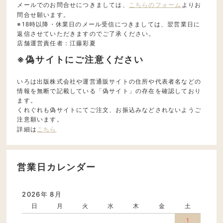
メールでのお問合せにつきましては、
こちらのフォーム
よりお
問合せ願います。
※18時以降・休業日のメール受信につきましては、翌営業日に
返信させていただきますのでご了承ください。
店舗運営責任者：江藤彩夏
※偽サイトにご注意ください
いろは出版株式会社や運営通販サイトの住所や代表者名などの
情報を無断で記載している「偽サイト」の存在を確認しており
ます。
くれぐれも偽サイトにてご注文、お振込みなどされないようご
注意願います。
詳細は
こちら
営業日カレンダー
2026年 8月
日
月
火
水
木
金
土
1